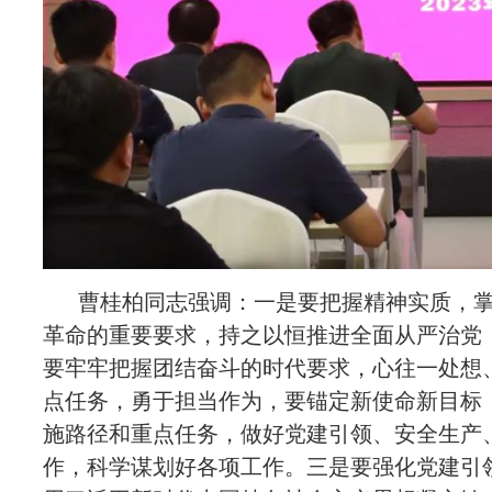
新
闻
资
讯
曹桂柏同志强调：一是要把握精神实质，
革命的重要要求，持之以恒推进全面从严治党
行
要牢牢把握团结奋斗的时代要求，心往一处想
点任务，勇于担当作为，要锚定新使命新目标
业
施路径和重点任务，做好党建引领、安全生产
作，科学谋划好各项工作。三是要强化党建引
资