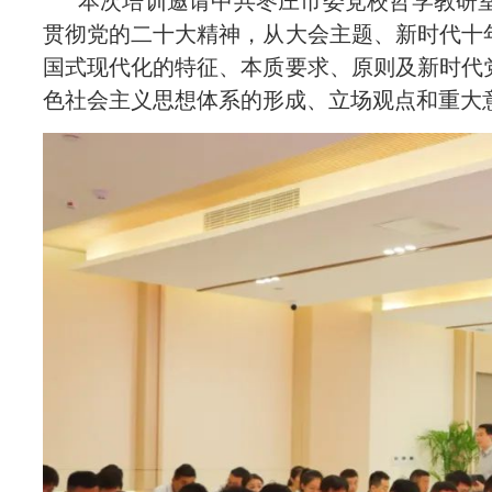
本次培训邀请中共枣庄市委党校哲学教研
包
贯彻党的二十大精神，从大会主题、新时代十
国式现代化的特征、本质要求、原则及新时代
教
色社会主义思想体系的形成、立场观点和重大
育
培
训
人
才