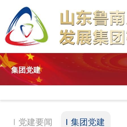
关
闭
导
航
集团党建
门
户
首
党建要闻
集团党建