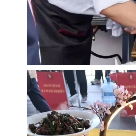
人
才
招
引
派
遣
外