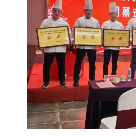
人
才
政
策
国
家
级