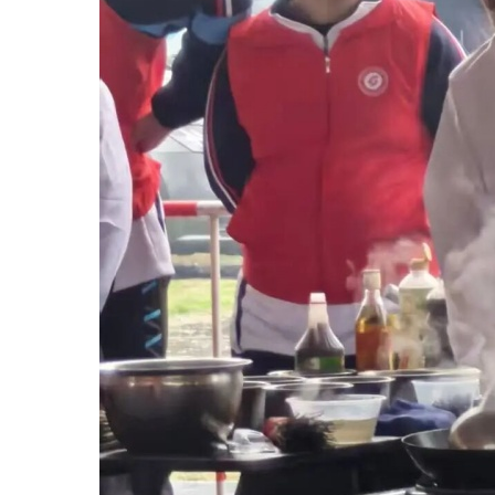
新
闻
资
讯
行
业
资