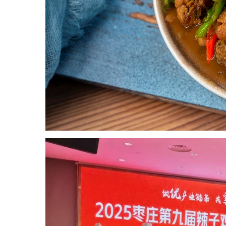
化
传
媒
科
普
研
学