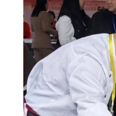
体
报
道
服
务
大
厅