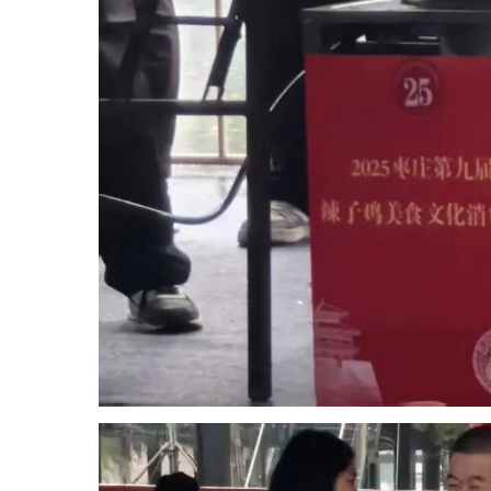
讯
集
团
新
闻
媒