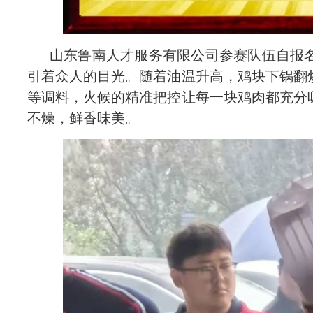
业
山东鲁南人才服务有限公司参赛队伍自报
文
引着众人的目光。随着油温升高，鸡块下锅翻
等调料，火候的精准把控让每一块鸡肉都充分
化
不燥，鲜香味美。
社
会
责
任