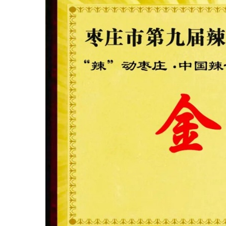
简
介
组
织
架
构
企