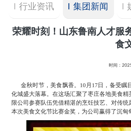
页
行业资讯
集团新闻
集
荣耀时刻！山东鲁南人才服
食
团
概
时间：2025
况
金秋时节，美食飘香。10月17日，备受
化城盛大落幕。在这场汇聚了枣庄各地美食精
集
限公司参赛队伍凭借精湛的烹饪技艺、对传统
本次美食文化节比赛金奖，为公司赢得了沉甸
团