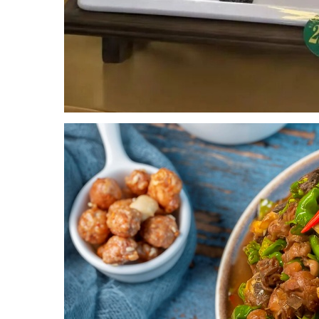
安
居
科
技
咨
询
文