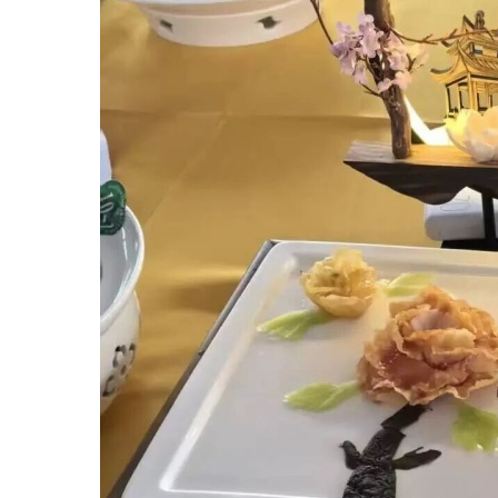
包
教
育
培
训
人
才