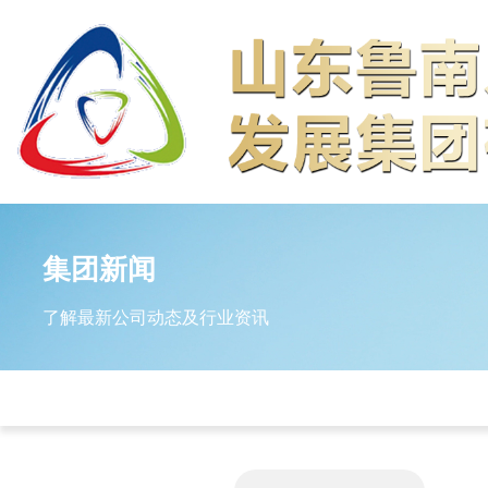
关
闭
导
航
集团新闻
门
了解最新公司动态及行业资讯
户
首