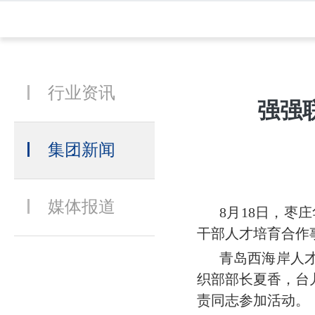
行业资讯
强强
集团新闻
媒体报道
8月18日，
干部人才培育合作
青岛西海岸人
织部部长夏香，台
责同志参加活动。