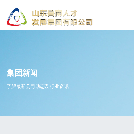
集团新闻
了解最新公司动态及行业资讯